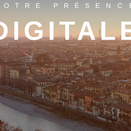
C
V
O
T
R
E
P
R
É
S
E
N
DIGITAL
POUR LA COMMUNICATION