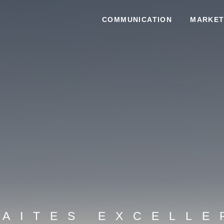
COMMUNICATION
MARKET
F
A
I
T
E
S
E
X
C
E
L
L
E